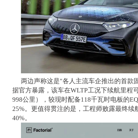
两边声称这是"各人主流车企推出的首款
据官方暴露，该车在WLTP工况下续航里程可
998公里），较现时配备118千瓦时电板的EQS
25%。更值得贯注的是，工程师败露最终续
40%。