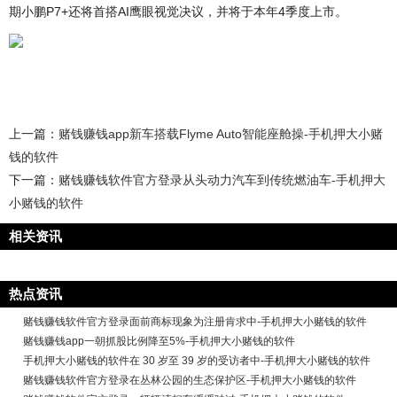
期小鹏P7+还将首搭AI鹰眼视觉决议，并将于本年4季度上市。
上一篇：
赌钱赚钱app新车搭载Flyme Auto智能座舱操-手机押大小赌
钱的软件
下一篇：
赌钱赚钱软件官方登录从头动力汽车到传统燃油车-手机押大
小赌钱的软件
相关资讯
热点资讯
赌钱赚钱软件官方登录面前商标现象为注册肯求中-手机押大小赌钱的软件
赌钱赚钱app一朝抓股比例降至5%-手机押大小赌钱的软件
手机押大小赌钱的软件在 30 岁至 39 岁的受访者中-手机押大小赌钱的软件
赌钱赚钱软件官方登录在丛林公园的生态保护区-手机押大小赌钱的软件