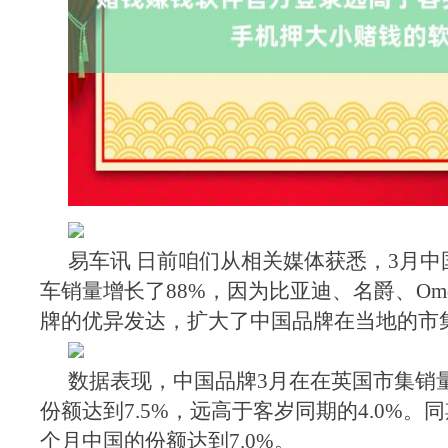
易车讯 日前咱们从相关媒体获悉，3月
车销量增长了88%，因为比亚迪、名爵、Omoda 
牌的优异发达，扩大了中国品牌在当地的市
数据表现，中国品牌3月在在英国市集销量2
份额达到7.5%，远高于客岁同期的4.0%。同
个月中国的份额达到7.0%。