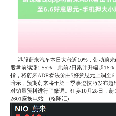
港股蔚来汽车本日大涨近10%，带动蔚来(N
股盘前续涨1.55%，此前2日累计升幅超16
指，将蔚来ADR看法价由5好意思元上调至6
暗示，预期蔚来将于第三季事迹技巧发布超
对销量预料进行了微调。狂妄10月28日，
2601座换电站。(格隆汇)