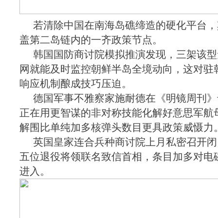
若清除中国在南海岛礁缔造的硬化平台，
盖第二岛链内的一齐政策节点。
韩国国防商讨院模拟推演发现，三架该型
网就能及时监控朝鲜半岛全境动向，这对驻
响应机制酿成技巧压迫。
德国军事不雅察家施耐德在《明镜周刊》
正在用更智谋的非对称技能化解好意思军航
解围比单纯加多核弹头数目更具政策威慑力
英国皇家连合兵种商讨院上月私密召开闭
五位退役将领联名致信首相，条目加多对电
进入。