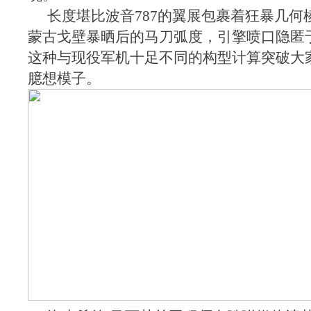
长度堪比波音787的翼展包裹着狂暴几何
蒙古戈壁暴晒后的马刀弧度，引擎喷口隐匿
这种与现役军机十足不同的构型计算突破大
臆想模子。