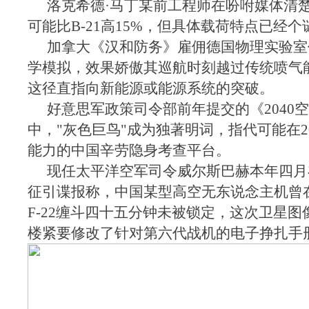
洛克希德·马丁某前工程师在吩咐媒体清
可能比B-21高15%，但具体载荷特点已经个
加拿大《汉和防务》雇佣德国物理实验室
学模拟，效果娇傲其巡航时刻越过传统喷气
这径直指向新能源或能源系统的突破。
好意思军政策司令部前年提交的《2040
中，"灰色巨鸟"成为独著明词，指代可能在2
能力的中国辛劳隐身考查平台。
现任太平洋空军司令威尔斯巴赫本年四月
征引谍报称，中国某型高空无东说念主机曾
F-22缠斗四十五分钟未被锁定，这次卫星
楼紧要修改了针对第六代战机的电子挣扎手