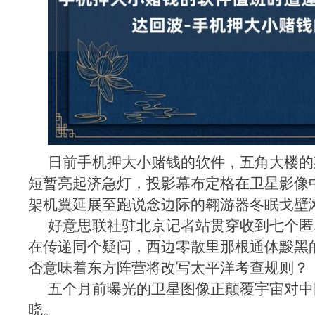
日前手机押大小赌钱的软件，五角大楼的
短暂亮起济急灯，投影幕布定格在卫星影像
架机翼延展至跑说念边际的翱游器冬眠戈壁
好意思联社驻北京记者站贯穿收到七个匿
在传递同个疑问，西边零散里那根通体黢黑的
否意味着东方阵营将改写太平洋考查规则？
五个月前曝光的卫星图像正颠覆宇宙对中
晓。