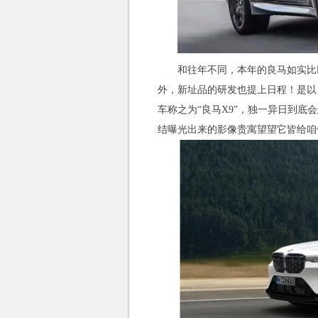
和往年不同，本年的良马如实比
外，新址品的研发也提上日程！是以
车称之为“良马X9”，独一异日到
结曝光出来的影像贵寓望望它皆给咱