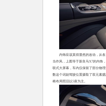
内饰应该莫得显然的改动，从各
当作风，上图等于新良马X7的内饰
联式大屏幕，车内仅保留了部分物理
数这个词副驾驶位置摄取了双元素臆
椅布局照旧以5座为主。