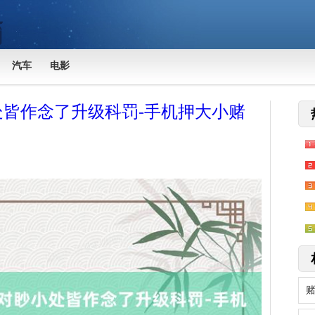
汽车
电影
处皆作念了升级科罚-手机押大小赌