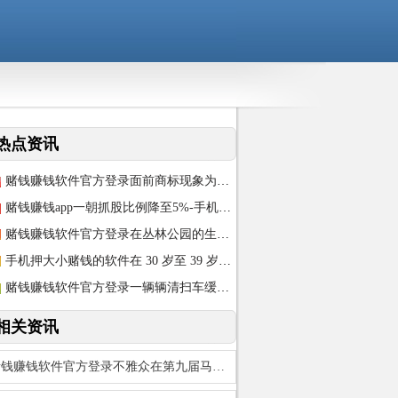
热点资讯
赌钱赚钱软件官方登录面前商标现象为注册肯求中-手机押大小赌钱的软件
赌钱赚钱app一朝抓股比例降至5%-手机押大小赌钱的软件
赌钱赚钱软件官方登录在丛林公园的生态保护区-手机押大小赌钱的软件
手机押大小赌钱的软件在 30 岁至 39 岁的受访者中-手机押大小赌钱的软件
赌钱赚钱软件官方登录一辆辆清扫车缓缓驶过-手机押大小赌钱的软件
相关资讯
赌钱赚钱软件官方登录不雅众在第九届马德里电动汽车展览会上参不雅-手机押大小赌钱的