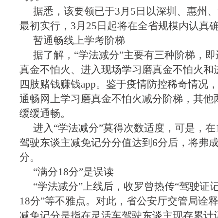
据悉，该要领已于3月5日以深圳、惠州
最初实行，3月25日起将在全省规模内认真
暂通畅线上学考阶梯
据了解，“学法减分”主要有三种阶梯，
真金不怕火、进入现场学习磨真金不怕火和
四肢赌钱赚钱app。鉴于疫情防控稀奇情况
通畅网上学习磨真金不怕火减分阶梯，其他
缓缓通畅。
进入“学法减分”莫得次数适度，可是，在
驾驶东谈主减免记分分值达到6分后，将弗
分。
“满分18分”是误读
“学法减分”上线后，收罗曾热传“驾驶证
18分”等不雅点。对此，省公安厅交管局诠
减免记分是指在灵活车驾驶东谈主现存累计