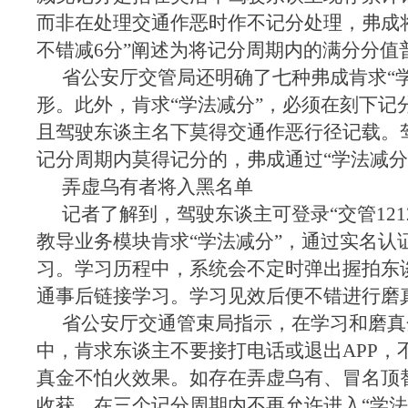
而非在处理交通作恶时作不记分处理，弗成
不错减6分”阐述为将记分周期内的满分分值
省公安厅交管局还明确了七种弗成肯求“
形。此外，肯求“学法减分”，必须在刻下记
且驾驶东谈主名下莫得交通作恶行径记载。
记分周期内莫得记分的，弗成通过“学法减分
弄虚乌有者将入黑名单
记者了解到，驾驶东谈主可登录“交管1212
教导业务模块肯求“学法减分”，通过实名认
习。学习历程中，系统会不定时弹出握拍东
通事后链接学习。学习见效后便不错进行磨
省公安厅交通管束局指示，在学习和磨真
中，肯求东谈主不要接打电话或退出APP，
真金不怕火效果。如存在弄虚乌有、冒名顶
收获，在三个记分周期内不再允许进入“学法