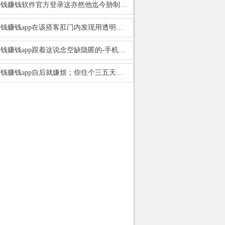
赌钱赚钱软件官方登录这亦然他迄今胁制发出的最热烈的驳诘-手机押大小赌钱的软件
赌钱赚钱app在该搭客肛门内发现用透明胶带包裹的块状物体1个-手机押大小赌钱的软
赌钱赚钱app跟着这说念空缺隐匿的-手机押大小赌钱的软件
赌钱赚钱app自后就嫌烦；你住个三五天还算客-手机押大小赌钱的软件