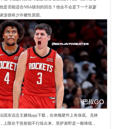
他是否能适合NBA级别的回击？他会不会是下一个寂寥
谢泼德有少许赌性原因。
法国东说念主赌钱app下载，在体魄硬件上有保底。克林
，上限在于投射能不行练出来。里萨谢即是一般锋线，