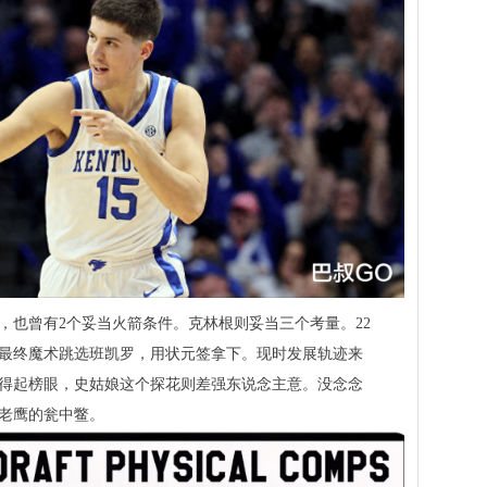
，也曾有2个妥当火箭条件。克林根则妥当三个考量。22
最终魔术跳选班凯罗，用状元签拿下。现时发展轨迹来
得起榜眼，史姑娘这个探花则差强东说念主意。没念念
老鹰的瓮中鳖。