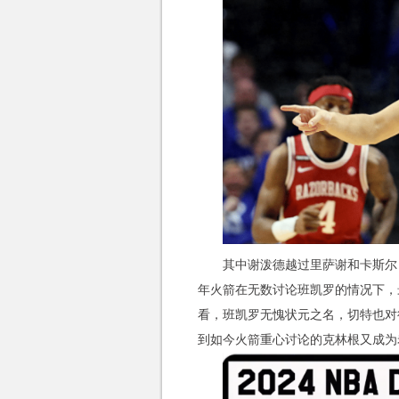
其中谢泼德越过里萨谢和卡斯尔
年火箭在无数讨论班凯罗的情况下，
看，班凯罗无愧状元之名，切特也对
到如今火箭重心讨论的克林根又成为