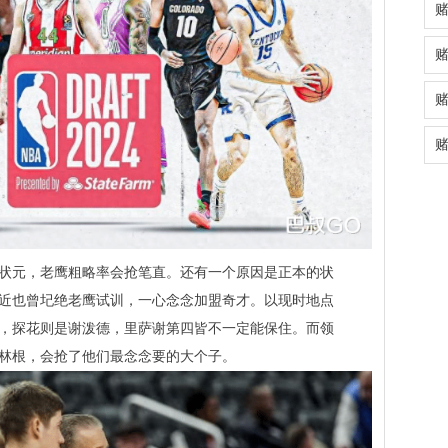
状元，老鹰粗略率会抢笔直。还有一个原因是正本的状
近也曾圮绝老鹰试训，一心念念加盟奇才。以现时地点
，探花则是谢泼德，里萨谢第四皆不一定能保住。而领
林根，会抢了他们最念念要的大个子。