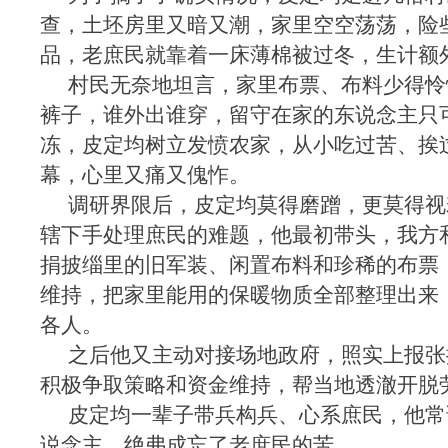
查，土坯房里又暗又潮，家里空空荡荡，险
品，老庶民就靠着一床薄棉被过冬，生计额
村民无奈地坦言，家里布票、布料少得怜
裤子，谁外出谁穿，留守在家的东说念主只
冻，皮定均树立发愤农家，从小吃过苦、挨
幕，心里又痛又傀怍。
调研界限后，皮定均莫得磨蹭，更莫得视
辖下手处理庶民的难题，他最初带头，我方
捐披缁里的旧军装、闲置布料和珍稀的布票
维持，把家里能用的保暖物质全部整理出来
各人。
之后他又主动对接场地政府，照实上报张
积极争取策略和资金维持，帮当地透澈开脱
皮定均一辈子带兵构兵、心系庶民，他常
说念主，绝弗成忘了老庶民的苦。