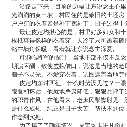
沿路走下来，目前的边幅让东说念主心里
光溜溜的黄土坡，村民住的是破旧的土坯房
户户穿的衣着皆是补丁摞补丁，日子过得十
最让皮定均揪心的是，村里好多妇女和十
根柢莫得像样的衣着穿，天冷了只可裹着破
缩在墙角保暖，看着就让东说念主深爱。
可濒临将军的探讨，当地干部不仅不反念
期骗应酬，致使虚拟借口，说这是当地的老
脑子不灵光、不爱穿衣着，试图遮盖当地劳
皮定均东讨西征，什么时势没见过？一眼
朦胧和坏话，他就地严肃降低，狠狠品评了
的职责作风，在他看来，老庶民掣襟肘见、
是什么成规，纯正是日子太苦、帮扶不到位
作念到实处。
为了搞了了确实情况，皮定均走进凡俗村