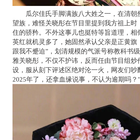
瓜尔佳氏手脚满族八大姓之一，在清朝
望族，难怪关晓彤在节目里提到我方祖上时
住的骄矜。不外这事儿也挺特等旨道理，相
英红就机灵多了，她固然承认父亲是正黄旗
跟我不蹙迫”，划清规模的气派号称教科书
雅关晓彤，不仅不护讳，反而任由节目组炒作
设，服从刻下评述区绝对沦一火，网友们吵
2025年了，还拿血缘说事，不认为逾期吗？