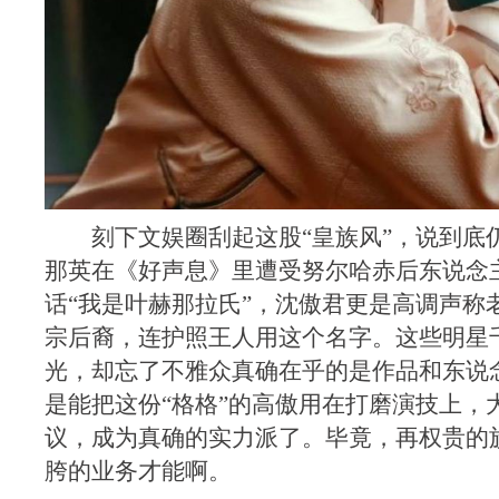
刻下文娱圈刮起这股“皇族风”，说到底
那英在《好声息》里遭受努尔哈赤后东说念
话“我是叶赫那拉氏”，沈傲君更是高调声称
宗后裔，连护照王人用这个名字。这些明星
光，却忘了不雅众真确在乎的是作品和东说
是能把这份“格格”的高傲用在打磨演技上，
议，成为真确的实力派了。毕竟，再权贵的
胯的业务才能啊。