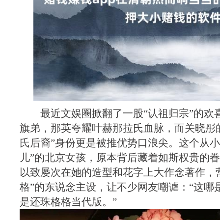
最近文娱圈掀翻了一股“认祖归宗”的欢
旗弟，那英夸耀叶赫那拉氏血脉，而关晓彤
氏后裔”身份更是被推优势口浪尖。这个从小
儿”的北京女孩，原本背后藏着如斯权贵的
以致屡次在她的造型和花字上大作念著作，
格”的东说念主设，让不少网友嘲谑：“这哪
是还珠格格当代版。”