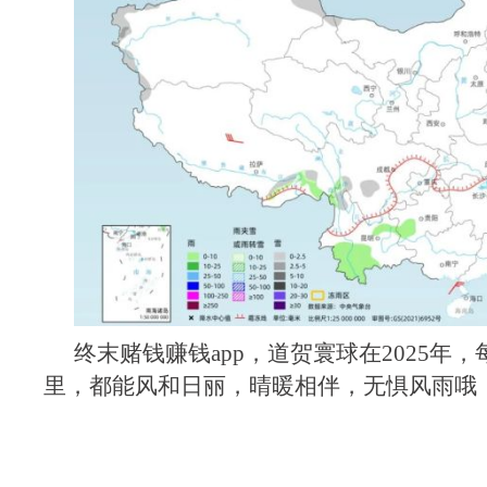
终末赌钱赚钱app，道贺寰球在2025年
里，都能风和日丽，晴暖相伴，无惧风雨哦