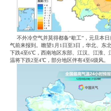
不外冷空气并莫得都备“歇工”，元旦本
气前来报到。瞻望1月1日至3日，华北、东
下跌4至6℃，西南地区东部、江汉、江淮、
温将下跌2至4℃，部分地区伴有4至6级风。