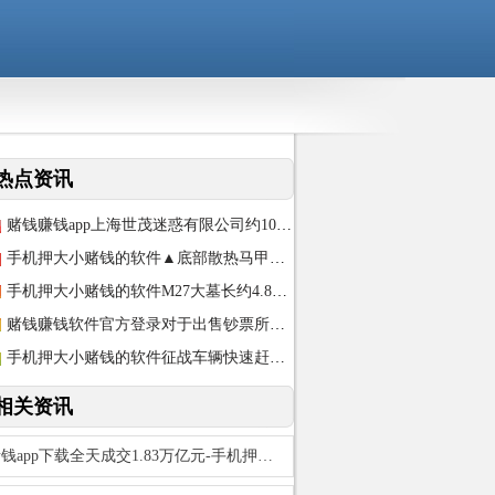
热点资讯
赌钱赚钱app上海世茂迷惑有限公司约10余次成为被实施东谈主-手机押大小赌钱的软
手机押大小赌钱的软件▲底部散热马甲部分顶部的水冷系统上-手机押大小赌钱的软件
手机押大小赌钱的软件M27大墓长约4.8米-手机押大小赌钱的软件
赌钱赚钱软件官方登录对于出售钞票所得款项及现存可动用资源的闪现-手机押大小赌钱的
手机押大小赌钱的软件征战车辆快速赶往病院-手机押大小赌钱的软件
相关资讯
赌钱app下载全天成交1.83万亿元-手机押大小赌钱的软件