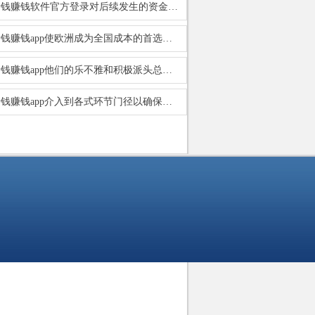
赌钱赚钱软件官方登录对后续发生的资金占用也未实时泄露-手机押大小赌钱的软件
赌钱赚钱app使欧洲成为全国成本的首选谋略地-手机押大小赌钱的软件
赌钱赚钱app他们的乐不雅和积极派头总能感染身边的东谈主-手机押大小赌钱的软件
赌钱赚钱app介入到各式环节门径以确保鸡蛋的品性和褂讪的口感-手机押大小赌钱的软