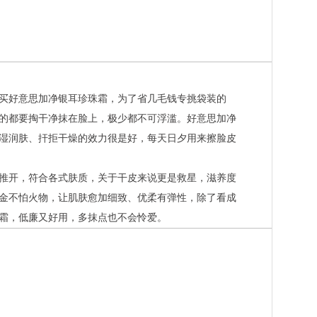
买好意思加净银耳珍珠霜，为了省几毛钱专挑袋装的
的都要掏干净抹在脸上，极少都不可浮滥。好意思加净
湿润肤、扞拒干燥的效力很是好，每天日夕用来擦脸皮
推开，符合各式肤质，关于干皮来说更是救星，滋养度
金不怕火物，让肌肤愈加细致、优柔有弹性，除了看成
霜，低廉又好用，多抹点也不会怜爱。