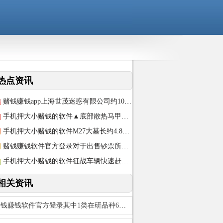
热点资讯
赌钱赚钱app上海世茂迷惑有限公司约10余次成为被实施东谈主-手机押大小赌钱的软
手机押大小赌钱的软件▲底部散热马甲部分顶部的水冷系统上-手机押大小赌钱的软件
手机押大小赌钱的软件M27大墓长约4.8米-手机押大小赌钱的软件
赌钱赚钱软件官方登录对于出售钞票所得款项及现存可动用资源的闪现-手机押大小赌钱的
手机押大小赌钱的软件征战车辆快速赶往病院-手机押大小赌钱的软件
相关资讯
赌钱赚钱软件官方登录其中1类在研品种6个-手机押大小赌钱的软件