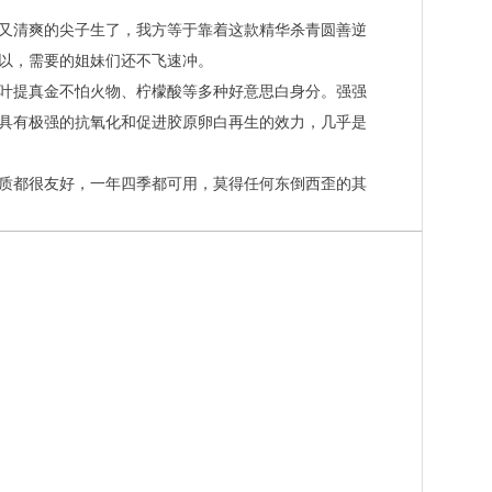
又清爽的尖子生了，我方等于靠着这款精华杀青圆善逆
以，需要的姐妹们还不飞速冲。
叶提真金不怕火物、柠檬酸等多种好意思白身分。强强
具有极强的抗氧化和促进胶原卵白再生的效力，几乎是
质都很友好，一年四季都可用，莫得任何东倒西歪的其