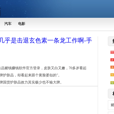
汽车
电影
几乎是击退玄色素一条龙工作啊-手
肤品赌钱赚钱软件官方登录，皮肤又白又嫩，70多岁看起
大牌护肤品，却看起来跟个黄脸婆似的”。
牌国货护肤品效力其实极少也不输大牌。