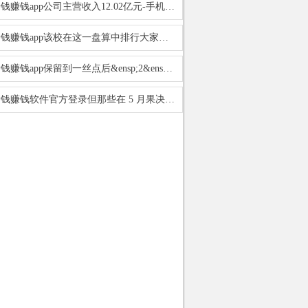
赌钱赚钱app公司主营收入12.02亿元-手机押大小赌钱的软件
赌钱赚钱app该校在这一盘算中排行大家第一-手机押大小赌钱的软件
赌钱赚钱app保留到一丝点后&ensp;2&ensp;位-手机押
赌钱赚钱软件官方登录但那些在 5 月果决按下 ' 驱动键 '