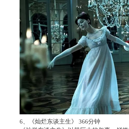
6、《灿烂东谈主生》 366分钟