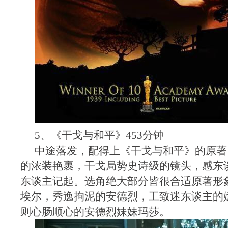
5、《干戈与和平》453分钟
中途落发，配得上《干戈与和平》的原著
的浓装艳裹，干戈局势史诗级的镜头，感东
东谈主记起。选角绝大部分皆很合适原著形
埃尔，秀逸拘泥的安德烈，工致迷东谈主的
则心肠顺心的安德烈妹妹玛莎。