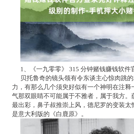
1、《一九零零》 315 分钟赌钱赚钱软
贝托鲁奇的镜头领有令东谈主心惊肉跳的
力，有那么几个须臾好似有一个神明在注释
气那双眼睛不可能属于不雅者，属于我方。
最出彩，鼻子叔推崇上风，德尼罗的变装太
是意大利版的《白鹿原》。