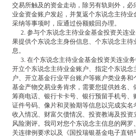
交易所触及的资金走动，除另有轨则外，必
业金资金账户发起，并复返个东说念主待业
采纳等事项时，应通过份额赎回办理。
2. 参与个东说念主待业金基金投资关连
果提供个东说念主身份信息、个东说念主待
息。
3. 在个东说念主待业金基金投资关连业
开立个东说念主待业金账户、指定个东说念
户、开立基金行业平台账户等账户类业务和
基金产物交易业务肯求，需要您提供姓名、
筹商电话、银行卡卡号、银行预留手机号、
证件号码、像片和灵验期等信息以完成实名
收入情况、财富欠债情况、投资教诲及投资
风险测评。我司对您个东说念主信息的网罗
关连律例要求以及《国投瑞银基金电子直销