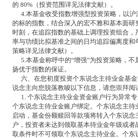
的 80%（投资范围详见法律文献）。
4.本基金收受指数增强型投资策略，以沪深
的标的指数，结合深入的宏不雅和基本面研
时刻，在追踪指数的基础上调理投资组合，
率与功绩比拟基准之间的日均追踪偏离度和
策略详见法律文献）。
5.本基金称呼中的“增强”为投资策略，
扬优于指数的保证。
六、在您初度投资个东说念主待业金基金
说念主向您脱落教唆以下信息，请您崇拜阅
1. 个东说念主待业金资金账户行为异常
个东说念主待业金账户绑定。个东说念主待
启动，基金份额赎回等款项将转入个东说念
户，投资者未达到领取基本待业金年级或者
取条件时不可领取个东说念主待业金。个东