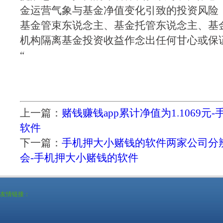
金运营气象与基金净值变化引致的投资风险
基金管束东说念主、基金托管东说念主、基
机构隔离基金投资收益作念出任何甘心或保证
“
上一篇：
赌钱赚钱app累计净值为1.1069元
软件
下一篇：
手机押大小赌钱的软件两家公司分
会-手机押大小赌钱的软件
友情链接：