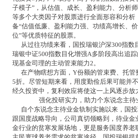
子模子”，从估值、成长、盈利能力、分析
等多个大类因子对股票进行全面形容和分析
备“估值低廉、盈利能力强、功绩高增长、
位”等优质特征的股票。
从过往功绩来看，国投瑞银沪深300指数
瑞银中证500指数目化增强A多阶段高出追
现基金司理的主动管束能力2。
在产物瞎想方面，Y份额的管束费、托管
5折。尽管短期来看，用度勤俭后果可能并
经久投资中，复利效应将使这一上风逐步放
强化投研实力，助力个东说念主待
自个东说念主待业金轨制实施以来，国投
跟国度战略导向，公司真切领略到，待业金
金行业的贫寒发展场地，更是服务国度养老
主民寰球养老需求的贫寒途径。国投瑞银提