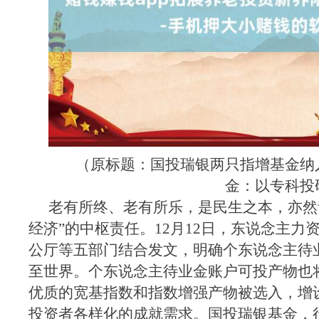
（原标题：国投瑞银两只指增基金纳
金：以专科投
老有所终、老有所乐，是民生之本，亦然
经济”的中枢责任。12月12日，东说念主力
公厅等五部门结合发文，明确个东说念主待
至世界。个东说念主待业金账户可投产物也
优质的宽基指数和指数增强产物被选入，增
投资者各样化的成就需求。国投瑞银基金，