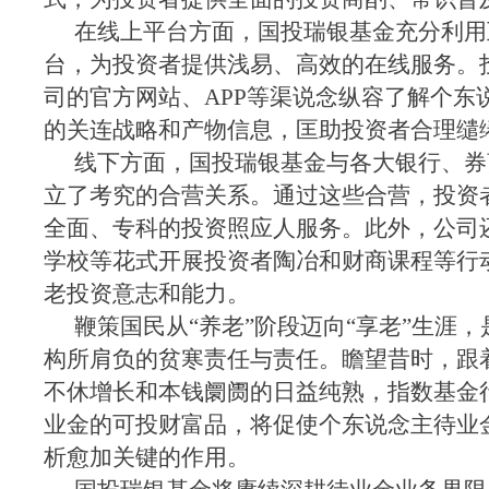
在线上平台方面，国投瑞银基金充分利用
台，为投资者提供浅易、高效的在线服务。
司的官方网站、APP等渠说念纵容了解个东
的关连战略和产物信息，匡助投资者合理缱
线下方面，国投瑞银基金与各大银行、券
立了考究的合营关系。通过这些合营，投资
全面、专科的投资照应人服务。此外，公司
学校等花式开展投资者陶冶和财商课程等行
老投资意志和能力。
鞭策国民从“养老”阶段迈向“享老”生涯
构所肩负的贫寒责任与责任。瞻望昔时，跟
不休增长和本钱阛阓的日益纯熟，指数基金
业金的可投财富品，将促使个东说念主待业
析愈加关键的作用。